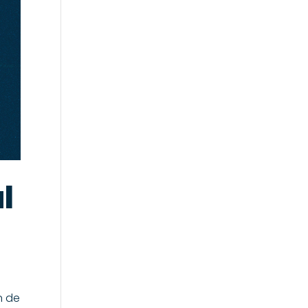
l
n de