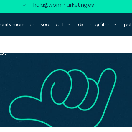
hola@wommarketing.es
nity manager
seo
web
diseño gráfico
pub