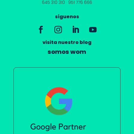
645 310 310
·
951 776 666
síguenos
visita nuestro blog
somos wom