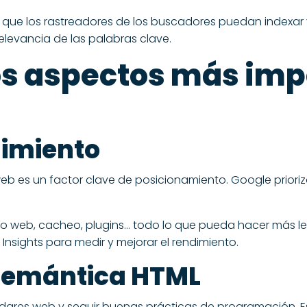
e que los rastreadores de los buscadores puedan indexar
relevancia de las palabras clave.
os aspectos más imp
dimiento
b es un factor clave de posicionamiento. Google prioriza
 web, cacheo, plugins… todo lo que pueda hacer más lento
sights para medir y mejorar el rendimiento.
 semántica HTML
ndares web y seguir buenas prácticas de programación. Es