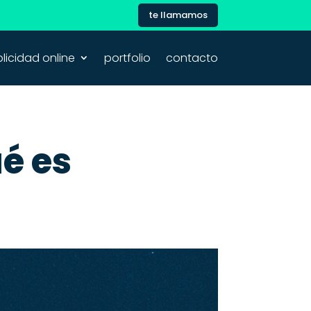
te llamamos
licidad online
portfolio
contacto
ué es