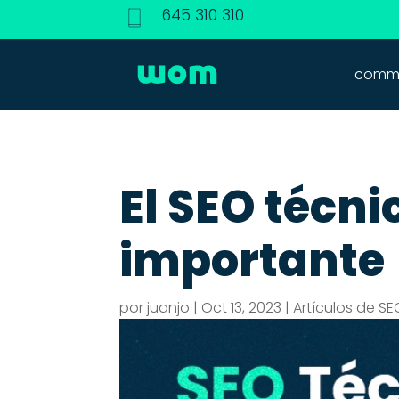
645 310 310
commu
El SEO técni
importante
por
juanjo
|
Oct 13, 2023
|
Artículos de SE