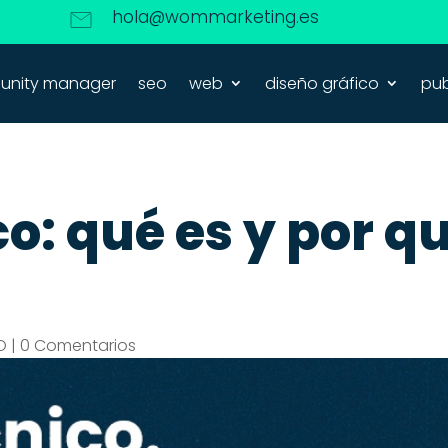
hola@wommarketing.es
nity manager
seo
web
diseño gráfico
pub
co: qué es y por q
O
|
0 Comentarios