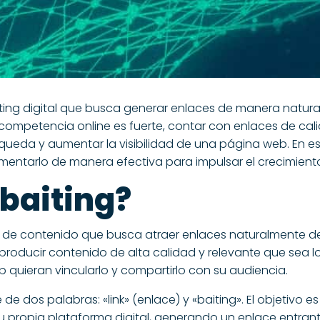
keting digital que busca generar enlaces de manera natura
la competencia online es fuerte, contar con enlaces de ca
ueda y aumentar la visibilidad de una página web. En est
lementarlo de manera efectiva para impulsar el crecimiento 
kbaiting?
ón de contenido que busca atraer enlaces naturalmente de 
 producir contenido de alta calidad y relevante que sea l
b quieran vincularlo y compartirlo con su audiencia.
ne de dos palabras: «link» (enlace) y «baiting». El objetivo
su propia plataforma digital, generando un enlace entrante