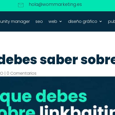
hola@wommarketing.es
nity manager
seo
web
diseño gráfico
pub
debes saber sobre
EO
|
0 Comentarios