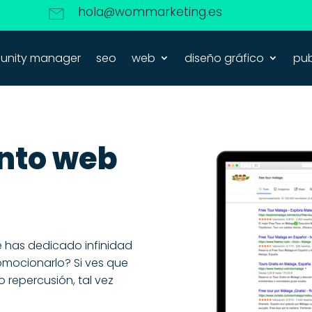
hola@wommarketing.es
nity manager
seo
web
diseño gráfico
pub
nto web
e has dedicado infinidad
omocionarlo? Si ves que
repercusión, tal vez