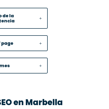
 de la
tencia
f page
rmes
SEO en Marbella