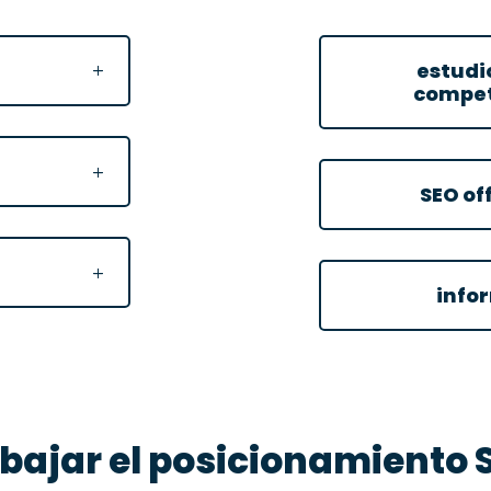
estudio
compe
SEO of
info
bajar el posicionamiento 