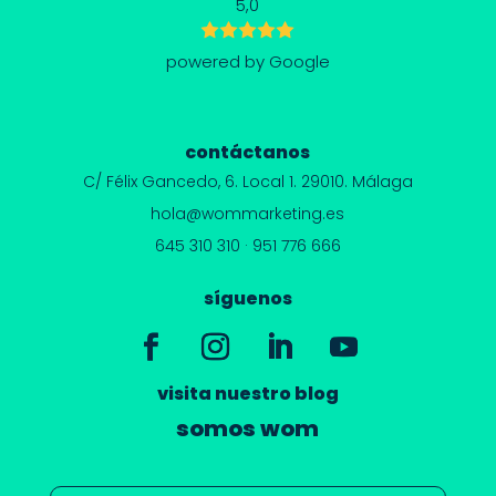
5,0
powered by Google
contáctanos
C/ Félix Gancedo, 6.
Local 1. 29010. Málaga
hola@wommarketing.es
645 310 310
·
951 776 666
síguenos
visita nuestro blog
somos wom