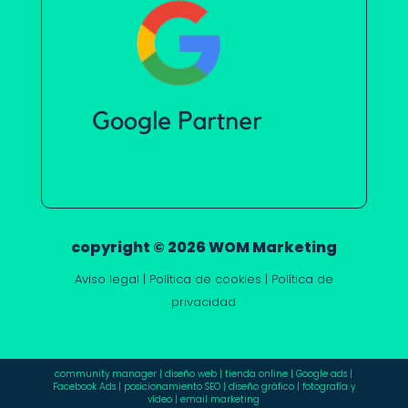
copyright © 2026 WOM Marketing
Aviso legal
|
Política de cookies
|
Política de
privacidad
community manager
|
diseño web
|
tienda online
|
Google ads
|
Facebook Ads
|
posicionamiento SEO
|
diseño gráfico
|
fotografía y
vídeo
|
email marketing