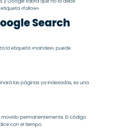
na, y Google sabrá que no la debe
etiqueta «follow».
Google Search
za la etiqueta «noindex», puede
inará las páginas ya indexadas, es una
e ha movido permanentemente. El código
dice con el tiempo.