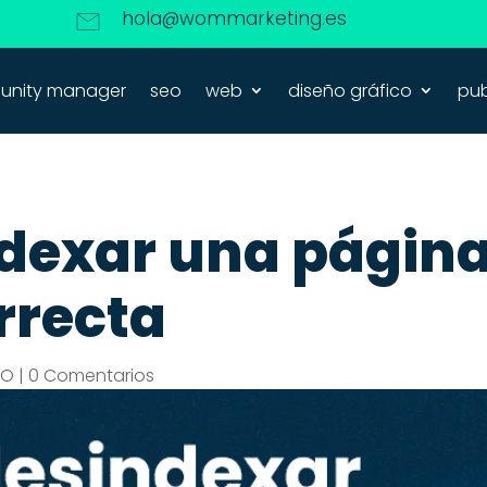
hola@wommarketing.es
nity manager
seo
web
diseño gráfico
pub
dexar una página
rrecta
EO
|
0 Comentarios