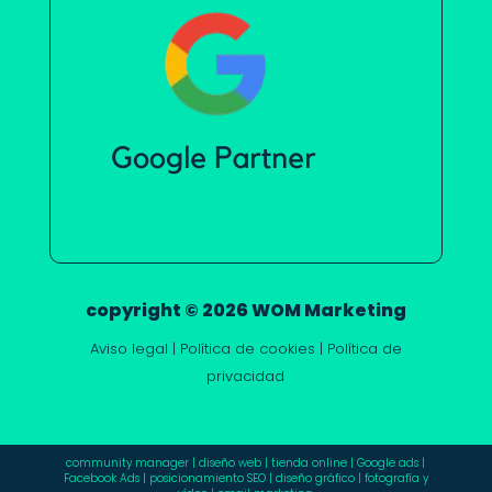
copyright © 2026 WOM Marketing
Aviso legal
|
Política de cookies
|
Política de
privacidad
community manager
|
diseño web
|
tienda online
|
Google ads
|
Facebook Ads
|
posicionamiento SEO
|
diseño gráfico
|
fotografía y